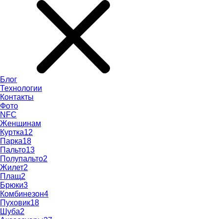
Блог
Технологии
Контакты
Фото
NFC
Женщинам
Куртка
12
Парка
18
Пальто
13
Полупальто
2
Жилет
2
Плащ
2
Брюки
3
Комбинезон
4
Пуховик
18
Шуба
2