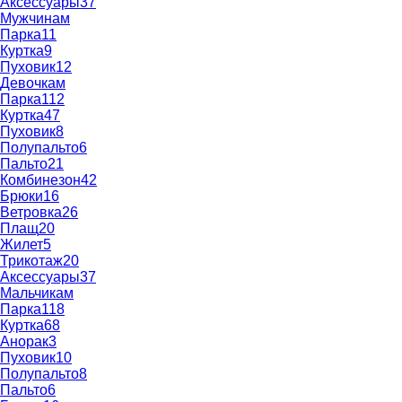
Аксессуары
37
Мужчинам
Парка
11
Куртка
9
Пуховик
12
Девочкам
Парка
112
Куртка
47
Пуховик
8
Полупальто
6
Пальто
21
Комбинезон
42
Брюки
16
Ветровка
26
Плащ
20
Жилет
5
Трикотаж
20
Аксессуары
37
Мальчикам
Парка
118
Куртка
68
Анорак
3
Пуховик
10
Полупальто
8
Пальто
6