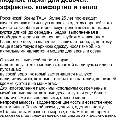
эффектно, комфортно и тепло
Российский бренд TALVI более 25 лет производит
качественную и стильную верхнюю одежду европейского
качества. Особый интерес покупателей вызывает парка –
куртка длиной до середины бедра, выполненная в
свободном крое и дополненная глубоким капюшоном.
Главное ее предназначение – защита от холода, поэтому
чаще всего такую верхнюю одежду носят зимой, но
актуальными являются и модели для весны и осени.
Отличительные особенности парки:
надежная застежка-молния с планкой на липучках или на
пуговицах;
высокий ворот, который застегивается наглухо;
наличие кулисок, которые стягиваются на талии, по нижней
кромке куртки и на манжетах.
Для изготовления парок мы используем современные
мембранные ткани, которые делают куртки еще более
практичными и выносливыми, обеспечивая
непродуваемость, водонепроницаемость и естественную
вентиляцию. Таким образом, девочка, одетая в парку
«Талви» не замерзнет на морозе, не намокнет во время
снегопада и не будет надежно защищена от сильного ветра.