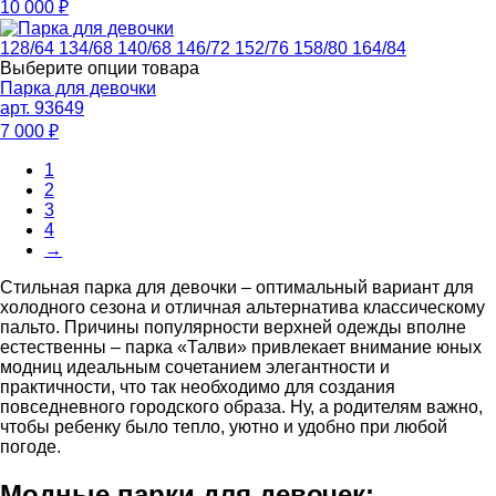
10 000
₽
128/64
134/68
140/68
146/72
152/76
158/80
164/84
Выберите опции товара
Парка для девочки
арт. 93649
7 000
₽
1
2
3
4
→
Стильная парка для девочки – оптимальный вариант для
холодного сезона и отличная альтернатива классическому
пальто. Причины популярности верхней одежды вполне
естественны – парка «Талви» привлекает внимание юных
модниц идеальным сочетанием элегантности и
практичности, что так необходимо для создания
повседневного городского образа. Ну, а родителям важно,
чтобы ребенку было тепло, уютно и удобно при любой
погоде.
Модные парки для девочек: