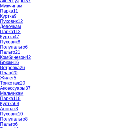
Аксессуары
37
Мужчинам
Парка
11
Куртка
9
Пуховик
12
Девочкам
Парка
112
Куртка
47
Пуховик
8
Полупальто
6
Пальто
21
Комбинезон
42
Брюки
16
Ветровка
26
Плащ
20
Жилет
5
Трикотаж
20
Аксессуары
37
Мальчикам
Парка
118
Куртка
68
Анорак
3
Пуховик
10
Полупальто
8
Пальто
6