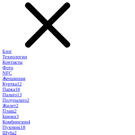
Блог
Технологии
Контакты
Фото
NFC
Женщинам
Куртка
12
Парка
18
Пальто
13
Полупальто
2
Жилет
2
Плащ
2
Брюки
3
Комбинезон
4
Пуховик
18
Шуба
2