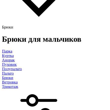
Брюки
Брюки для мальчиков
Парка
Куртка
Анорак
Пуховик
Полупальто
Пальто
Брюки
Ветровка
Трикотаж