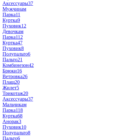
Аксессуары
37
Мужчинам
Парка
11
Куртка
9
Пуховик
12
Девочкам
Парка
112
Куртка
47
Пуховик
8
Полупальто
6
Пальто
21
Комбинезон
42
Брюки
16
Ветровка
26
Плащ
20
Жилет
5
Трикотаж
20
Аксессуары
37
Мальчикам
Парка
118
Куртка
68
Анорак
3
Пуховик
10
Полупальто
8
Пальто
6