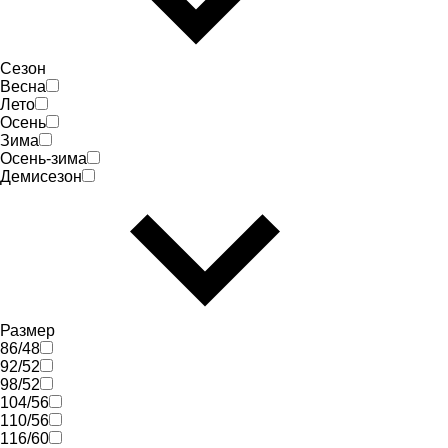
Сезон
Весна
Лето
Осень
Зима
Осень-зима
Демисезон
Размер
86/48
92/52
98/52
104/56
110/56
116/60