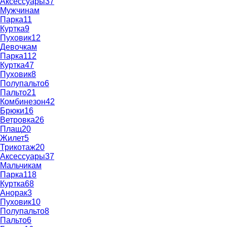
Аксессуары
37
Мужчинам
Парка
11
Куртка
9
Пуховик
12
Девочкам
Парка
112
Куртка
47
Пуховик
8
Полупальто
6
Пальто
21
Комбинезон
42
Брюки
16
Ветровка
26
Плащ
20
Жилет
5
Трикотаж
20
Аксессуары
37
Мальчикам
Парка
118
Куртка
68
Анорак
3
Пуховик
10
Полупальто
8
Пальто
6