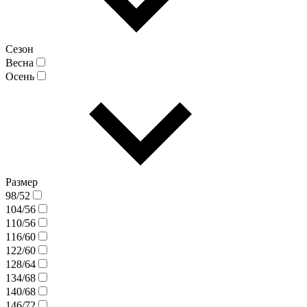
Сезон
Весна
Осень
Размер
98/52
104/56
110/56
116/60
122/60
128/64
134/68
140/68
146/72