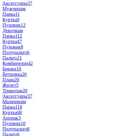
Аксессуары
37
Мужчинам
Парка
11
Куртка
9
Пуховик
12
Девочкам
Парка
112
Куртка
47
Пуховик
8
Полупальто
6
Пальто
21
Комбинезон
42
Брюки
16
Ветровка
26
Плащ
20
Жилет
5
Трикотаж
20
Аксессуары
37
Мальчикам
Парка
118
Куртка
68
Анорак
3
Пуховик
10
Полупальто
8
Пальто
6