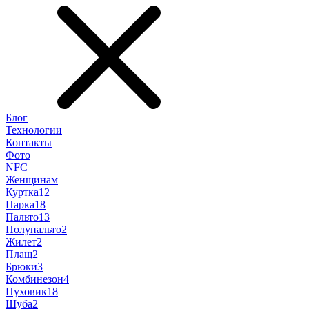
Блог
Технологии
Контакты
Фото
NFC
Женщинам
Куртка
12
Парка
18
Пальто
13
Полупальто
2
Жилет
2
Плащ
2
Брюки
3
Комбинезон
4
Пуховик
18
Шуба
2