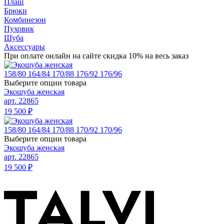
Плащ
Брюки
Комбинезон
Пуховик
Шуба
Аксессуары
При оплате онлайн на сайте скидка 10% на весь заказ
158/80
164/84
170/88
176/92
176/96
Выберите опции товара
Экошуба женская
арт. 22865
19 500
₽
158/80
164/84
170/88
170/92
170/96
Выберите опции товара
Экошуба женская
арт. 22865
19 500
₽