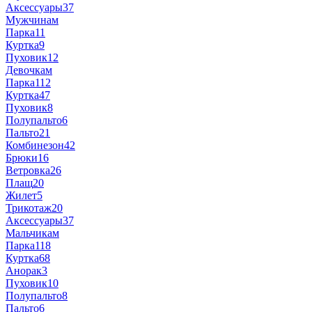
Аксессуары
37
Мужчинам
Парка
11
Куртка
9
Пуховик
12
Девочкам
Парка
112
Куртка
47
Пуховик
8
Полупальто
6
Пальто
21
Комбинезон
42
Брюки
16
Ветровка
26
Плащ
20
Жилет
5
Трикотаж
20
Аксессуары
37
Мальчикам
Парка
118
Куртка
68
Анорак
3
Пуховик
10
Полупальто
8
Пальто
6