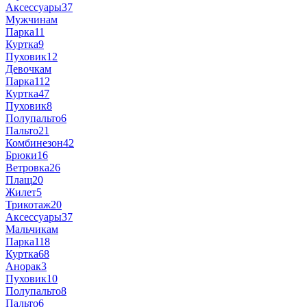
Аксессуары
37
Мужчинам
Парка
11
Куртка
9
Пуховик
12
Девочкам
Парка
112
Куртка
47
Пуховик
8
Полупальто
6
Пальто
21
Комбинезон
42
Брюки
16
Ветровка
26
Плащ
20
Жилет
5
Трикотаж
20
Аксессуары
37
Мальчикам
Парка
118
Куртка
68
Анорак
3
Пуховик
10
Полупальто
8
Пальто
6