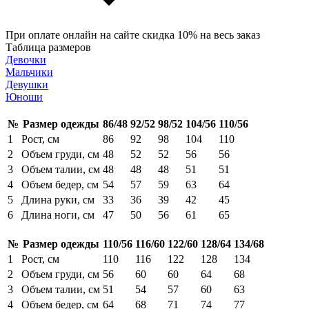
При оплате онлайн на сайте скидка 10% на весь заказ
Таблица размеров
Девочки
Мальчики
Девушки
Юноши
№
Размер одежды
86/48
92/52
98/52
104/56
110/56
1
Рост, см
86
92
98
104
110
2
Объем груди, см
48
52
52
56
56
3
Объем талии, см
48
48
48
51
51
4
Объем бедер, см
54
57
59
63
64
5
Длина руки, см
33
36
39
42
45
6
Длина ноги, см
47
50
56
61
65
№
Размер одежды
110/56
116/60
122/60
128/64
134/68
1
Рост, см
110
116
122
128
134
2
Объем груди, см
56
60
60
64
68
3
Объем талии, см
51
54
57
60
63
4
Объем бедер, см
64
68
71
74
77