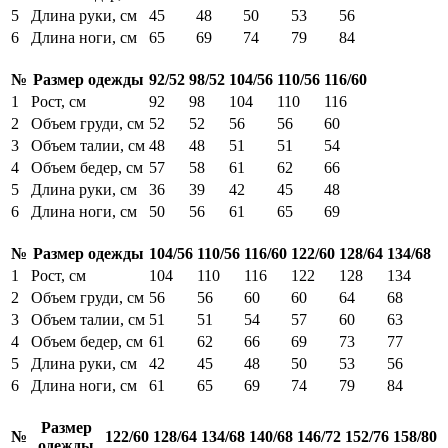
5
Длина руки, см
45
48
50
53
56
6
Длина ноги, см
65
69
74
79
84
№
Размер одежды
92/52
98/52
104/56
110/56
116/60
1
Рост, см
92
98
104
110
116
2
Объем груди, см
52
52
56
56
60
3
Объем талии, см
48
48
51
51
54
4
Объем бедер, см
57
58
61
62
66
5
Длина руки, см
36
39
42
45
48
6
Длина ноги, см
50
56
61
65
69
№
Размер одежды
104/56
110/56
116/60
122/60
128/64
134/68
1
Рост, см
104
110
116
122
128
134
2
Объем груди, см
56
56
60
60
64
68
3
Объем талии, см
51
51
54
57
60
63
4
Объем бедер, см
61
62
66
69
73
77
5
Длина руки, см
42
45
48
50
53
56
6
Длина ноги, см
61
65
69
74
79
84
Размер
№
122/60
128/64
134/68
140/68
146/72
152/76
158/80
одежды