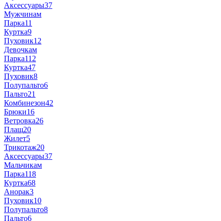
Аксессуары
37
Мужчинам
Парка
11
Куртка
9
Пуховик
12
Девочкам
Парка
112
Куртка
47
Пуховик
8
Полупальто
6
Пальто
21
Комбинезон
42
Брюки
16
Ветровка
26
Плащ
20
Жилет
5
Трикотаж
20
Аксессуары
37
Мальчикам
Парка
118
Куртка
68
Анорак
3
Пуховик
10
Полупальто
8
Пальто
6