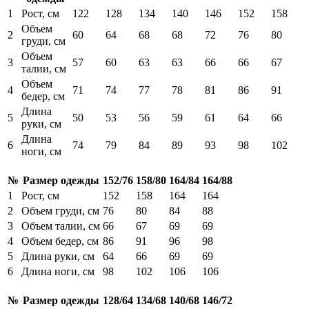
1
Рост, см
122
128
134
140
146
152
158
Объем
2
60
64
68
68
72
76
80
груди, см
Объем
3
57
60
63
63
66
66
67
талии, см
Объем
4
71
74
77
78
81
86
91
бедер, см
Длина
5
50
53
56
59
61
64
66
руки, см
Длина
6
74
79
84
89
93
98
102
ноги, см
№
Размер одежды
152/76
158/80
164/84
164/88
1
Рост, см
152
158
164
164
2
Объем груди, см
76
80
84
88
3
Объем талии, см
66
67
69
69
4
Объем бедер, см
86
91
96
98
5
Длина руки, см
64
66
69
69
6
Длина ноги, см
98
102
106
106
№
Размер одежды
128/64
134/68
140/68
146/72