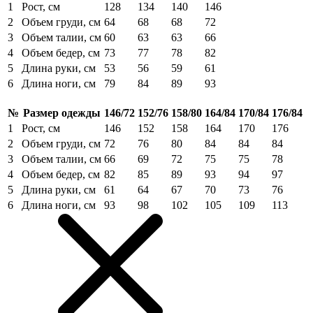
1
Рост, см
128
134
140
146
2
Объем груди, см
64
68
68
72
3
Объем талии, см
60
63
63
66
4
Объем бедер, см
73
77
78
82
5
Длина руки, см
53
56
59
61
6
Длина ноги, см
79
84
89
93
№
Размер одежды
146/72
152/76
158/80
164/84
170/84
176/84
1
Рост, см
146
152
158
164
170
176
2
Объем груди, см
72
76
80
84
84
84
3
Объем талии, см
66
69
72
75
75
78
4
Объем бедер, см
82
85
89
93
94
97
5
Длина руки, см
61
64
67
70
73
76
6
Длина ноги, см
93
98
102
105
109
113