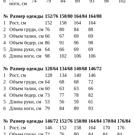
6
74
79
84
89
93
98
102
ноги, см
№
Размер одежды
152/76
158/80
164/84
164/88
1
Рост, см
152
158
164
164
2
Объем груди, см
76
80
84
88
3
Объем талии, см
66
67
69
69
4
Объем бедер, см
86
91
96
98
5
Длина руки, см
64
66
69
69
6
Длина ноги, см
98
102
106
106
№
Размер одежды
128/64
134/68
140/68
146/72
1
Рост, см
128
134
140
146
2
Объем груди, см
64
68
68
72
3
Объем талии, см
60
63
63
66
4
Объем бедер, см
73
77
78
82
5
Длина руки, см
53
56
59
61
6
Длина ноги, см
79
84
89
93
№
Размер одежды
146/72
152/76
158/80
164/84
170/84
176/84
1
Рост, см
146
152
158
164
170
176
2
Объем груди, см
72
76
80
84
84
84