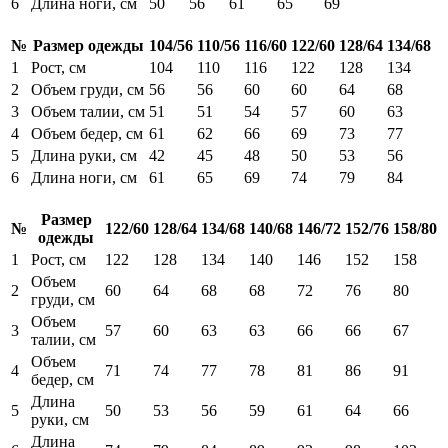
6
Длина ноги, см
50
56
61
65
69
№
Размер одежды
104/56
110/56
116/60
122/60
128/64
134/68
1
Рост, см
104
110
116
122
128
134
2
Объем груди, см
56
56
60
60
64
68
3
Объем талии, см
51
51
54
57
60
63
4
Объем бедер, см
61
62
66
69
73
77
5
Длина руки, см
42
45
48
50
53
56
6
Длина ноги, см
61
65
69
74
79
84
Размер
№
122/60
128/64
134/68
140/68
146/72
152/76
158/80
одежды
1
Рост, см
122
128
134
140
146
152
158
Объем
2
60
64
68
68
72
76
80
груди, см
Объем
3
57
60
63
63
66
66
67
талии, см
Объем
4
71
74
77
78
81
86
91
бедер, см
Длина
5
50
53
56
59
61
64
66
руки, см
Длина