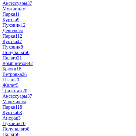
Аксессуары
37
Мужчинам
Парка
11
Куртка
9
Пуховик
12
Девочкам
Парка
112
Куртка
47
Пуховик
8
Полупальто
6
Пальто
21
Комбинезон
42
Брюки
16
Ветровка
26
Плащ
20
Жилет
5
Трикотаж
20
Аксессуары
37
Мальчикам
Парка
118
Куртка
68
Анорак
3
Пуховик
10
Полупальто
8
Пальто
6