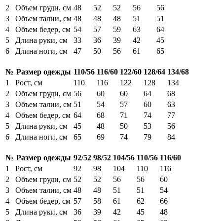
2
Объем груди, см
48
52
52
56
56
3
Объем талии, см
48
48
48
51
51
4
Объем бедер, см
54
57
59
63
64
5
Длина руки, см
33
36
39
42
45
6
Длина ноги, см
47
50
56
61
65
№
Размер одежды
110/56
116/60
122/60
128/64
134/68
1
Рост, см
110
116
122
128
134
2
Объем груди, см
56
60
60
64
68
3
Объем талии, см
51
54
57
60
63
4
Объем бедер, см
64
68
71
74
77
5
Длина руки, см
45
48
50
53
56
6
Длина ноги, см
65
69
74
79
84
№
Размер одежды
92/52
98/52
104/56
110/56
116/60
1
Рост, см
92
98
104
110
116
2
Объем груди, см
52
52
56
56
60
3
Объем талии, см
48
48
51
51
54
4
Объем бедер, см
57
58
61
62
66
5
Длина руки, см
36
39
42
45
48