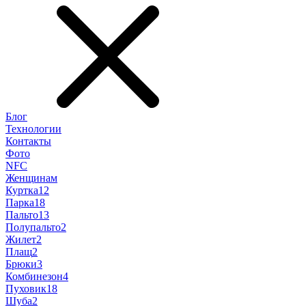
Блог
Технологии
Контакты
Фото
NFC
Женщинам
Куртка
12
Парка
18
Пальто
13
Полупальто
2
Жилет
2
Плащ
2
Брюки
3
Комбинезон
4
Пуховик
18
Шуба
2