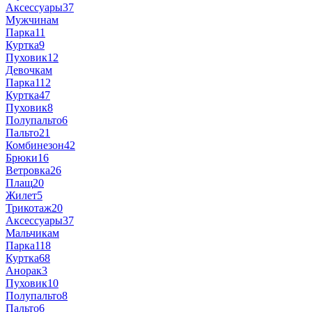
Аксессуары
37
Мужчинам
Парка
11
Куртка
9
Пуховик
12
Девочкам
Парка
112
Куртка
47
Пуховик
8
Полупальто
6
Пальто
21
Комбинезон
42
Брюки
16
Ветровка
26
Плащ
20
Жилет
5
Трикотаж
20
Аксессуары
37
Мальчикам
Парка
118
Куртка
68
Анорак
3
Пуховик
10
Полупальто
8
Пальто
6