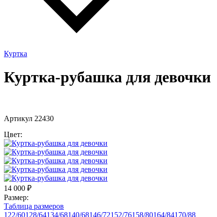
Куртка
Куртка-рубашка для девочки
Артикул 22430
Цвет:
14 000
₽
Размер:
Таблица размеров
122/60
128/64
134/68
140/68
146/72
152/76
158/80
164/84
170/88