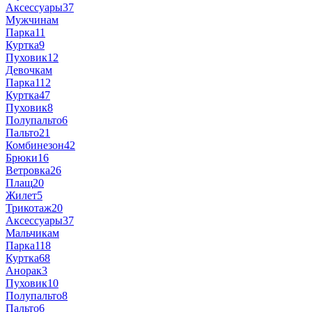
Аксессуары
37
Мужчинам
Парка
11
Куртка
9
Пуховик
12
Девочкам
Парка
112
Куртка
47
Пуховик
8
Полупальто
6
Пальто
21
Комбинезон
42
Брюки
16
Ветровка
26
Плащ
20
Жилет
5
Трикотаж
20
Аксессуары
37
Мальчикам
Парка
118
Куртка
68
Анорак
3
Пуховик
10
Полупальто
8
Пальто
6