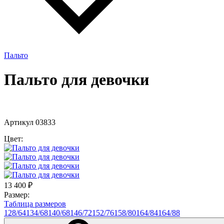
Пальто
Пальто для девочки
Артикул 03833
Цвет:
13 400
₽
Размер:
Таблица размеров
128/64
134/68
140/68
146/72
152/76
158/80
164/84
164/88