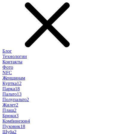
Блог
Технологии
Контакты
Фото
NFC
Женщинам
Куртка
12
Парка
18
Пальто
13
Полупальто
2
Жилет
2
Плащ
2
Брюки
3
Комбинезон
4
Пуховик
18
Шуба
2