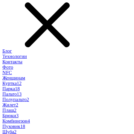
Блог
Технологии
Контакты
Фото
NFC
Женщинам
Куртка
12
Парка
18
Пальто
13
Полупальто
2
Жилет
2
Плащ
2
Брюки
3
Комбинезон
4
Пуховик
18
Шуба
2