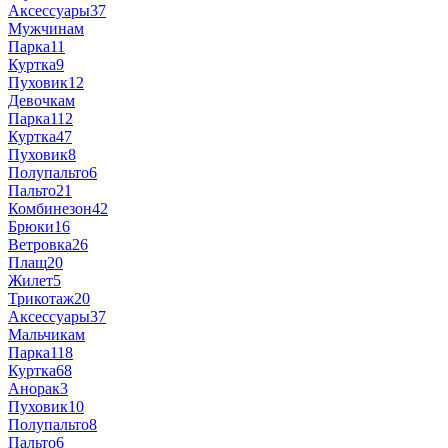
Аксессуары
37
Мужчинам
Парка
11
Куртка
9
Пуховик
12
Девочкам
Парка
112
Куртка
47
Пуховик
8
Полупальто
6
Пальто
21
Комбинезон
42
Брюки
16
Ветровка
26
Плащ
20
Жилет
5
Трикотаж
20
Аксессуары
37
Мальчикам
Парка
118
Куртка
68
Анорак
3
Пуховик
10
Полупальто
8
Пальто
6