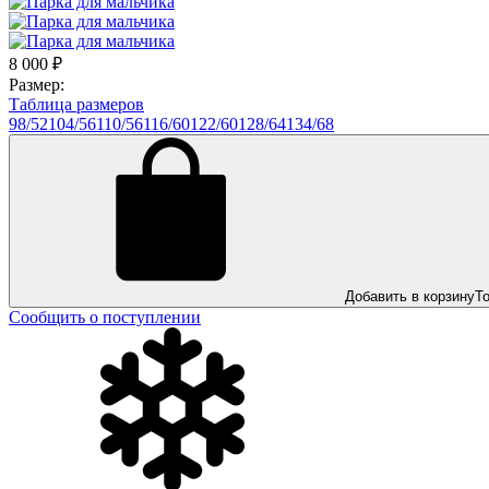
8 000
₽
Размер:
Таблица размеров
98/52
104/56
110/56
116/60
122/60
128/64
134/68
Добавить в корзину
Т
Сообщить о поступлении