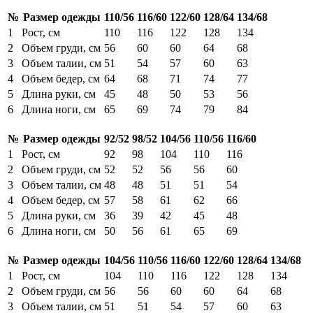
№
Размер одежды
110/56
116/60
122/60
128/64
134/68
1
Рост, см
110
116
122
128
134
2
Объем груди, см
56
60
60
64
68
3
Объем талии, см
51
54
57
60
63
4
Объем бедер, см
64
68
71
74
77
5
Длина руки, см
45
48
50
53
56
6
Длина ноги, см
65
69
74
79
84
№
Размер одежды
92/52
98/52
104/56
110/56
116/60
1
Рост, см
92
98
104
110
116
2
Объем груди, см
52
52
56
56
60
3
Объем талии, см
48
48
51
51
54
4
Объем бедер, см
57
58
61
62
66
5
Длина руки, см
36
39
42
45
48
6
Длина ноги, см
50
56
61
65
69
№
Размер одежды
104/56
110/56
116/60
122/60
128/64
134/68
1
Рост, см
104
110
116
122
128
134
2
Объем груди, см
56
56
60
60
64
68
3
Объем талии, см
51
51
54
57
60
63