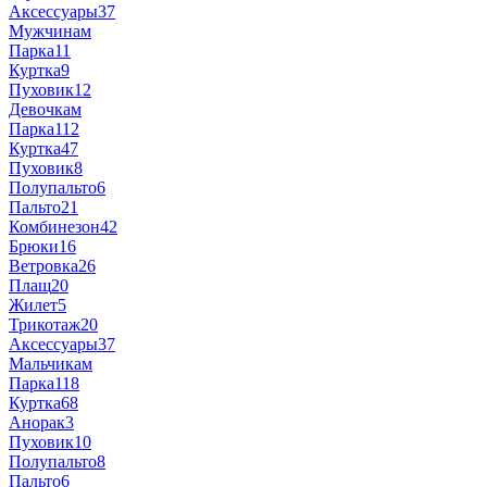
Аксессуары
37
Мужчинам
Парка
11
Куртка
9
Пуховик
12
Девочкам
Парка
112
Куртка
47
Пуховик
8
Полупальто
6
Пальто
21
Комбинезон
42
Брюки
16
Ветровка
26
Плащ
20
Жилет
5
Трикотаж
20
Аксессуары
37
Мальчикам
Парка
118
Куртка
68
Анорак
3
Пуховик
10
Полупальто
8
Пальто
6