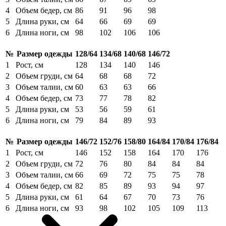
4
Объем бедер, см
86
91
96
98
5
Длина руки, см
64
66
69
69
6
Длина ноги, см
98
102
106
106
№
Размер одежды
128/64
134/68
140/68
146/72
1
Рост, см
128
134
140
146
2
Объем груди, см
64
68
68
72
3
Объем талии, см
60
63
63
66
4
Объем бедер, см
73
77
78
82
5
Длина руки, см
53
56
59
61
6
Длина ноги, см
79
84
89
93
№
Размер одежды
146/72
152/76
158/80
164/84
170/84
176/84
1
Рост, см
146
152
158
164
170
176
2
Объем груди, см
72
76
80
84
84
84
3
Объем талии, см
66
69
72
75
75
78
4
Объем бедер, см
82
85
89
93
94
97
5
Длина руки, см
61
64
67
70
73
76
6
Длина ноги, см
93
98
102
105
109
113