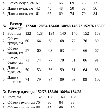
4
Объем бедер, см
61
62
66
69
73
77
5
Длина руки, см
42
45
48
50
53
56
6
Длина ноги, см
61
65
69
74
79
84
Размер
№
122/60
128/64
134/68
140/68
146/72
152/76
158/80
одежды
1
Рост, см
122
128
134
140
146
152
158
Объем
2
60
64
68
68
72
76
80
груди, см
Объем
3
57
60
63
63
66
66
67
талии, см
Объем
4
71
74
77
78
81
86
91
бедер, см
Длина
5
50
53
56
59
61
64
66
руки, см
Длина
6
74
79
84
89
93
98
102
ноги, см
№
Размер одежды
152/76
158/80
164/84
164/88
1
Рост, см
152
158
164
164
2
Объем груди, см
76
80
84
88
3
Объем талии, см
66
67
69
69