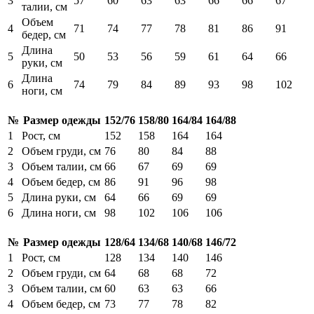
3
57
60
63
63
66
66
67
талии, см
Объем
4
71
74
77
78
81
86
91
бедер, см
Длина
5
50
53
56
59
61
64
66
руки, см
Длина
6
74
79
84
89
93
98
102
ноги, см
№
Размер одежды
152/76
158/80
164/84
164/88
1
Рост, см
152
158
164
164
2
Объем груди, см
76
80
84
88
3
Объем талии, см
66
67
69
69
4
Объем бедер, см
86
91
96
98
5
Длина руки, см
64
66
69
69
6
Длина ноги, см
98
102
106
106
№
Размер одежды
128/64
134/68
140/68
146/72
1
Рост, см
128
134
140
146
2
Объем груди, см
64
68
68
72
3
Объем талии, см
60
63
63
66
4
Объем бедер, см
73
77
78
82