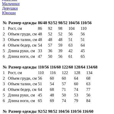
Мальчики
Девушки
Юноши
№
Размер одежды
86/48
92/52
98/52
104/56
110/56
1
Рост, см
86
92
98
104
110
2
Объем груди, см
48
52
52
56
56
3
Объем талии, см
48
48
48
51
51
4
Объем бедер, см
54
57
59
63
64
5
Длина руки, см
33
36
39
42
45
6
Длина ноги, см
47
50
56
61
65
№
Размер одежды
110/56
116/60
122/60
128/64
134/68
1
Рост, см
110
116
122
128
134
2
Объем груди, см
56
60
60
64
68
3
Объем талии, см
51
54
57
60
63
4
Объем бедер, см
64
68
71
74
77
5
Длина руки, см
45
48
50
53
56
6
Длина ноги, см
65
69
74
79
84
№
Размер одежды
92/52
98/52
104/56
110/56
116/60