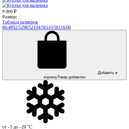
9 000
₽
Размер:
Таблица размеров
86/48
92/52
98/52
104/56
110/56
116/60
Добавить в
корзину
Товар добавлен
от –5 до –20 °С