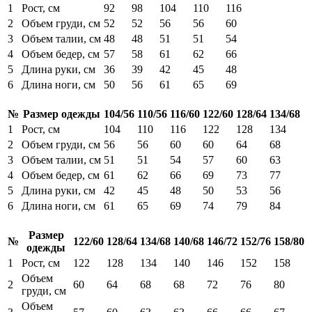
1
Рост, см
92
98
104
110
116
2
Объем груди, см
52
52
56
56
60
3
Объем талии, см
48
48
51
51
54
4
Объем бедер, см
57
58
61
62
66
5
Длина руки, см
36
39
42
45
48
6
Длина ноги, см
50
56
61
65
69
№
Размер одежды
104/56
110/56
116/60
122/60
128/64
134/68
1
Рост, см
104
110
116
122
128
134
2
Объем груди, см
56
56
60
60
64
68
3
Объем талии, см
51
51
54
57
60
63
4
Объем бедер, см
61
62
66
69
73
77
5
Длина руки, см
42
45
48
50
53
56
6
Длина ноги, см
61
65
69
74
79
84
Размер
№
122/60
128/64
134/68
140/68
146/72
152/76
158/80
одежды
1
Рост, см
122
128
134
140
146
152
158
Объем
2
60
64
68
68
72
76
80
груди, см
Объем