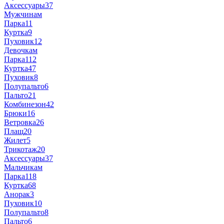
Аксессуары
37
Мужчинам
Парка
11
Куртка
9
Пуховик
12
Девочкам
Парка
112
Куртка
47
Пуховик
8
Полупальто
6
Пальто
21
Комбинезон
42
Брюки
16
Ветровка
26
Плащ
20
Жилет
5
Трикотаж
20
Аксессуары
37
Мальчикам
Парка
118
Куртка
68
Анорак
3
Пуховик
10
Полупальто
8
Пальто
6