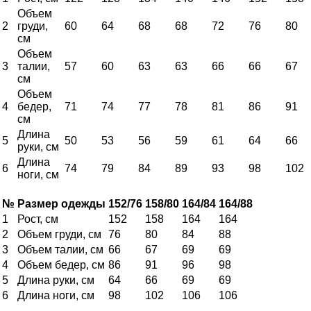
Объем
2
груди,
60
64
68
68
72
76
80
см
Объем
3
талии,
57
60
63
63
66
66
67
см
Объем
4
бедер,
71
74
77
78
81
86
91
см
Длина
5
50
53
56
59
61
64
66
руки, см
Длина
6
74
79
84
89
93
98
102
ноги, см
№
Размер одежды
152/76
158/80
164/84
164/88
1
Рост, см
152
158
164
164
2
Объем груди, см
76
80
84
88
3
Объем талии, см
66
67
69
69
4
Объем бедер, см
86
91
96
98
5
Длина руки, см
64
66
69
69
6
Длина ноги, см
98
102
106
106