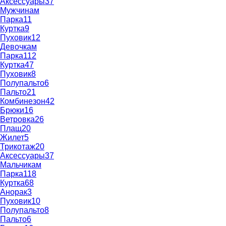
Аксессуары
37
Мужчинам
Парка
11
Куртка
9
Пуховик
12
Девочкам
Парка
112
Куртка
47
Пуховик
8
Полупальто
6
Пальто
21
Комбинезон
42
Брюки
16
Ветровка
26
Плащ
20
Жилет
5
Трикотаж
20
Аксессуары
37
Мальчикам
Парка
118
Куртка
68
Анорак
3
Пуховик
10
Полупальто
8
Пальто
6