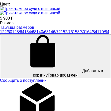
Цвет:
5 900
₽
Размер:
Таблица размеров
122/60
128/64
134/68
140/68
146/72
152/76
158/80
164/84
170/84
Добавить в
корзину
Товар добавлен
Сообщить о поступлении