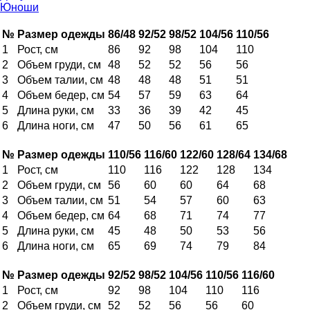
Юноши
№
Размер одежды
86/48
92/52
98/52
104/56
110/56
1
Рост, см
86
92
98
104
110
2
Объем груди, см
48
52
52
56
56
3
Объем талии, см
48
48
48
51
51
4
Объем бедер, см
54
57
59
63
64
5
Длина руки, см
33
36
39
42
45
6
Длина ноги, см
47
50
56
61
65
№
Размер одежды
110/56
116/60
122/60
128/64
134/68
1
Рост, см
110
116
122
128
134
2
Объем груди, см
56
60
60
64
68
3
Объем талии, см
51
54
57
60
63
4
Объем бедер, см
64
68
71
74
77
5
Длина руки, см
45
48
50
53
56
6
Длина ноги, см
65
69
74
79
84
№
Размер одежды
92/52
98/52
104/56
110/56
116/60
1
Рост, см
92
98
104
110
116
2
Объем груди, см
52
52
56
56
60