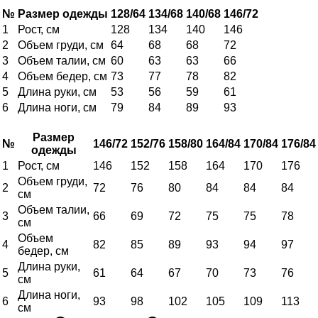
№
Размер одежды
128/64
134/68
140/68
146/72
1
Рост, см
128
134
140
146
2
Объем груди, см
64
68
68
72
3
Объем талии, см
60
63
63
66
4
Объем бедер, см
73
77
78
82
5
Длина руки, см
53
56
59
61
6
Длина ноги, см
79
84
89
93
Размер
№
146/72
152/76
158/80
164/84
170/84
176/84
одежды
1
Рост, см
146
152
158
164
170
176
Объем груди,
2
72
76
80
84
84
84
см
Объем талии,
3
66
69
72
75
75
78
см
Объем
4
82
85
89
93
94
97
бедер, см
Длина руки,
5
61
64
67
70
73
76
см
Длина ноги,
6
93
98
102
105
109
113
см