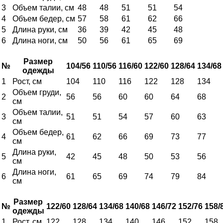
3
Объем талии, см
48
48
51
51
54
4
Объем бедер, см
57
58
61
62
66
5
Длина руки, см
36
39
42
45
48
6
Длина ноги, см
50
56
61
65
69
Размер
№
104/56
110/56
116/60
122/60
128/64
134/68
одежды
1
Рост, см
104
110
116
122
128
134
Объем груди,
2
56
56
60
60
64
68
см
Объем талии,
3
51
51
54
57
60
63
см
Объем бедер,
4
61
62
66
69
73
77
см
Длина руки,
5
42
45
48
50
53
56
см
Длина ноги,
6
61
65
69
74
79
84
см
Размер
№
122/60
128/64
134/68
140/68
146/72
152/76
158/
одежды
1
Рост, см
122
128
134
140
146
152
158