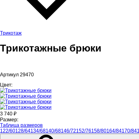
Трикотаж
Трикотажные брюки
Артикул 29470
Цвет:
3 740
₽
Размер:
Таблица размеров
122/60
128/64
134/68
140/68
146/72
152/76
158/80
164/84
170/84