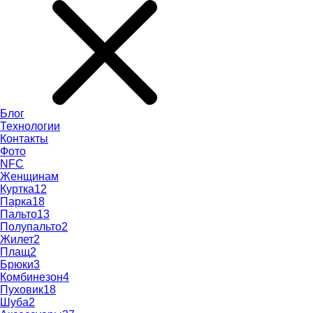
Блог
Технологии
Контакты
Фото
NFC
Женщинам
Куртка
12
Парка
18
Пальто
13
Полупальто
2
Жилет
2
Плащ
2
Брюки
3
Комбинезон
4
Пуховик
18
Шуба
2