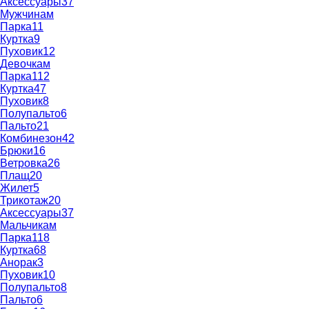
Аксессуары
37
Мужчинам
Парка
11
Куртка
9
Пуховик
12
Девочкам
Парка
112
Куртка
47
Пуховик
8
Полупальто
6
Пальто
21
Комбинезон
42
Брюки
16
Ветровка
26
Плащ
20
Жилет
5
Трикотаж
20
Аксессуары
37
Мальчикам
Парка
118
Куртка
68
Анорак
3
Пуховик
10
Полупальто
8
Пальто
6