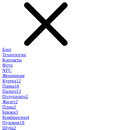
Блог
Технологии
Контакты
Фото
NFC
Женщинам
Куртка
12
Парка
18
Пальто
13
Полупальто
2
Жилет
2
Плащ
2
Брюки
3
Комбинезон
4
Пуховик
18
Шуба
2