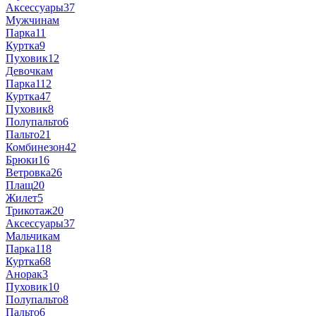
Аксессуары
37
Мужчинам
Парка
11
Куртка
9
Пуховик
12
Девочкам
Парка
112
Куртка
47
Пуховик
8
Полупальто
6
Пальто
21
Комбинезон
42
Брюки
16
Ветровка
26
Плащ
20
Жилет
5
Трикотаж
20
Аксессуары
37
Мальчикам
Парка
118
Куртка
68
Анорак
3
Пуховик
10
Полупальто
8
Пальто
6