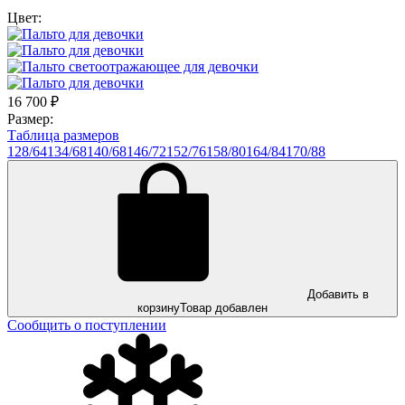
Цвет:
16 700
₽
Размер:
Таблица размеров
128/64
134/68
140/68
146/72
152/76
158/80
164/84
170/88
Добавить в
корзину
Товар добавлен
Сообщить о поступлении