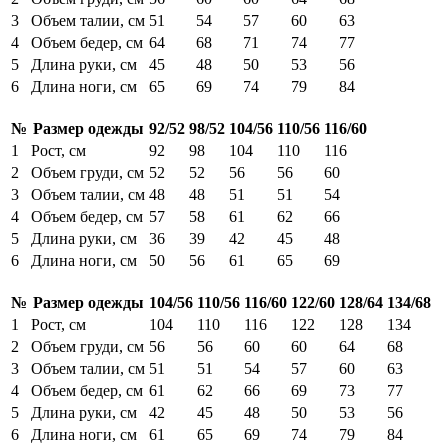
3
Объем талии, см
51
54
57
60
63
4
Объем бедер, см
64
68
71
74
77
5
Длина руки, см
45
48
50
53
56
6
Длина ноги, см
65
69
74
79
84
№
Размер одежды
92/52
98/52
104/56
110/56
116/60
1
Рост, см
92
98
104
110
116
2
Объем груди, см
52
52
56
56
60
3
Объем талии, см
48
48
51
51
54
4
Объем бедер, см
57
58
61
62
66
5
Длина руки, см
36
39
42
45
48
6
Длина ноги, см
50
56
61
65
69
№
Размер одежды
104/56
110/56
116/60
122/60
128/64
134/68
1
Рост, см
104
110
116
122
128
134
2
Объем груди, см
56
56
60
60
64
68
3
Объем талии, см
51
51
54
57
60
63
4
Объем бедер, см
61
62
66
69
73
77
5
Длина руки, см
42
45
48
50
53
56
6
Длина ноги, см
61
65
69
74
79
84