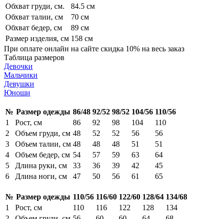
Обхват груди, см.
84.5 см
Обхват талии, см
70 см
Обхват бедер, см
89 см
Размер изделия, см
158 см
При оплате онлайн на сайте скидка 10% на весь заказ
Таблица размеров
Девочки
Мальчики
Девушки
Юноши
№
Размер одежды
86/48
92/52
98/52
104/56
110/56
1
Рост, см
86
92
98
104
110
2
Объем груди, см
48
52
52
56
56
3
Объем талии, см
48
48
48
51
51
4
Объем бедер, см
54
57
59
63
64
5
Длина руки, см
33
36
39
42
45
6
Длина ноги, см
47
50
56
61
65
№
Размер одежды
110/56
116/60
122/60
128/64
134/68
1
Рост, см
110
116
122
128
134
2
Объем груди, см
56
60
60
64
68