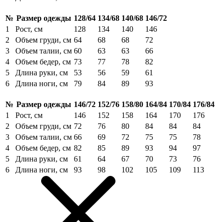
№
Размер одежды
128/64
134/68
140/68
146/72
1
Рост, см
128
134
140
146
2
Объем груди, см
64
68
68
72
3
Объем талии, см
60
63
63
66
4
Объем бедер, см
73
77
78
82
5
Длина руки, см
53
56
59
61
6
Длина ноги, см
79
84
89
93
№
Размер одежды
146/72
152/76
158/80
164/84
170/84
176/84
1
Рост, см
146
152
158
164
170
176
2
Объем груди, см
72
76
80
84
84
84
3
Объем талии, см
66
69
72
75
75
78
4
Объем бедер, см
82
85
89
93
94
97
5
Длина руки, см
61
64
67
70
73
76
6
Длина ноги, см
93
98
102
105
109
113