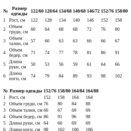
Размер
№
122/60
128/64
134/68
140/68
146/72
152/76
158/80
одежды
1
Рост, см
122
128
134
140
146
152
158
Объем
2
60
64
68
68
72
76
80
груди, см
Объем
3
57
60
63
63
66
66
67
талии, см
Объем
4
71
74
77
78
81
86
91
бедер, см
Длина
5
50
53
56
59
61
64
66
руки, см
Длина
6
74
79
84
89
93
98
102
ноги, см
№
Размер одежды
152/76
158/80
164/84
164/88
1
Рост, см
152
158
164
164
2
Объем груди, см
76
80
84
88
3
Объем талии, см
66
67
69
69
4
Объем бедер, см
86
91
96
98
5
Длина руки, см
64
66
69
69
6
Длина ноги, см
98
102
106
106