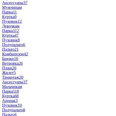
Аксессуары
37
Мужчинам
Парка
11
Куртка
9
Пуховик
12
Девочкам
Парка
112
Куртка
47
Пуховик
8
Полупальто
6
Пальто
21
Комбинезон
42
Брюки
16
Ветровка
26
Плащ
20
Жилет
5
Трикотаж
20
Аксессуары
37
Мальчикам
Парка
118
Куртка
68
Анорак
3
Пуховик
10
Полупальто
8
Пальто
6