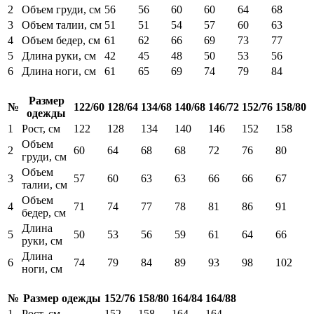
2
Объем груди, см
56
56
60
60
64
68
3
Объем талии, см
51
51
54
57
60
63
4
Объем бедер, см
61
62
66
69
73
77
5
Длина руки, см
42
45
48
50
53
56
6
Длина ноги, см
61
65
69
74
79
84
Размер
№
122/60
128/64
134/68
140/68
146/72
152/76
158/80
одежды
1
Рост, см
122
128
134
140
146
152
158
Объем
2
60
64
68
68
72
76
80
груди, см
Объем
3
57
60
63
63
66
66
67
талии, см
Объем
4
71
74
77
78
81
86
91
бедер, см
Длина
5
50
53
56
59
61
64
66
руки, см
Длина
6
74
79
84
89
93
98
102
ноги, см
№
Размер одежды
152/76
158/80
164/84
164/88
1
Рост, см
152
158
164
164