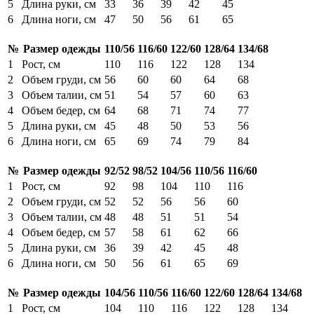
5
Длина руки, см
33
36
39
42
45
6
Длина ноги, см
47
50
56
61
65
№
Размер одежды
110/56
116/60
122/60
128/64
134/68
1
Рост, см
110
116
122
128
134
2
Объем груди, см
56
60
60
64
68
3
Объем талии, см
51
54
57
60
63
4
Объем бедер, см
64
68
71
74
77
5
Длина руки, см
45
48
50
53
56
6
Длина ноги, см
65
69
74
79
84
№
Размер одежды
92/52
98/52
104/56
110/56
116/60
1
Рост, см
92
98
104
110
116
2
Объем груди, см
52
52
56
56
60
3
Объем талии, см
48
48
51
51
54
4
Объем бедер, см
57
58
61
62
66
5
Длина руки, см
36
39
42
45
48
6
Длина ноги, см
50
56
61
65
69
№
Размер одежды
104/56
110/56
116/60
122/60
128/64
134/68
1
Рост, см
104
110
116
122
128
134