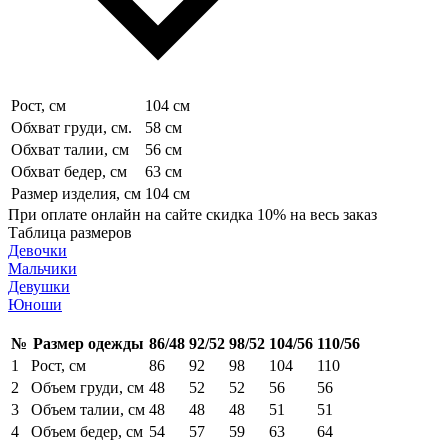
Рост, см
104 см
Обхват груди, см.
58 см
Обхват талии, см
56 см
Обхват бедер, см
63 см
Размер изделия, см
104 см
При оплате онлайн на сайте скидка 10% на весь заказ
Таблица размеров
Девочки
Мальчики
Девушки
Юноши
№
Размер одежды
86/48
92/52
98/52
104/56
110/56
1
Рост, см
86
92
98
104
110
2
Объем груди, см
48
52
52
56
56
3
Объем талии, см
48
48
48
51
51
4
Объем бедер, см
54
57
59
63
64