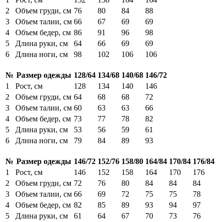
2
Объем груди, см
76
80
84
88
3
Объем талии, см
66
67
69
69
4
Объем бедер, см
86
91
96
98
5
Длина руки, см
64
66
69
69
6
Длина ноги, см
98
102
106
106
№
Размер одежды
128/64
134/68
140/68
146/72
1
Рост, см
128
134
140
146
2
Объем груди, см
64
68
68
72
3
Объем талии, см
60
63
63
66
4
Объем бедер, см
73
77
78
82
5
Длина руки, см
53
56
59
61
6
Длина ноги, см
79
84
89
93
№
Размер одежды
146/72
152/76
158/80
164/84
170/84
176/84
1
Рост, см
146
152
158
164
170
176
2
Объем груди, см
72
76
80
84
84
84
3
Объем талии, см
66
69
72
75
75
78
4
Объем бедер, см
82
85
89
93
94
97
5
Длина руки, см
61
64
67
70
73
76