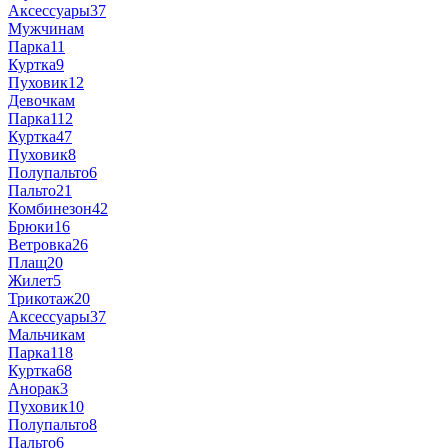
Аксессуары
37
Мужчинам
Парка
11
Куртка
9
Пуховик
12
Девочкам
Парка
112
Куртка
47
Пуховик
8
Полупальто
6
Пальто
21
Комбинезон
42
Брюки
16
Ветровка
26
Плащ
20
Жилет
5
Трикотаж
20
Аксессуары
37
Мальчикам
Парка
118
Куртка
68
Анорак
3
Пуховик
10
Полупальто
8
Пальто
6