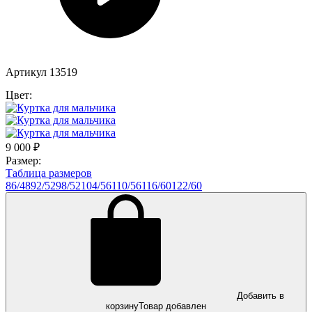
Артикул 13519
Цвет:
9 000
₽
Размер:
Таблица размеров
86/48
92/52
98/52
104/56
110/56
116/60
122/60
Добавить в
корзину
Товар добавлен