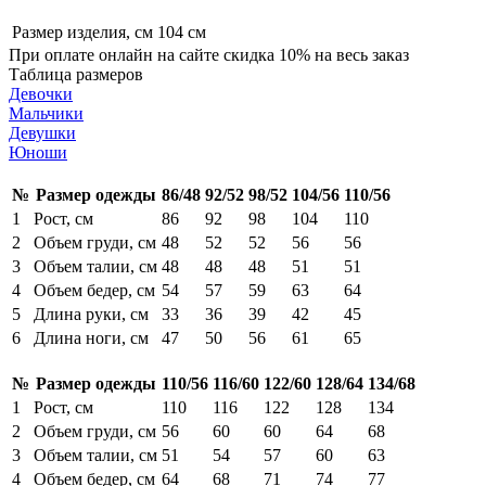
Размер изделия, см
104 см
При оплате онлайн на сайте скидка 10% на весь заказ
Таблица размеров
Девочки
Мальчики
Девушки
Юноши
№
Размер одежды
86/48
92/52
98/52
104/56
110/56
1
Рост, см
86
92
98
104
110
2
Объем груди, см
48
52
52
56
56
3
Объем талии, см
48
48
48
51
51
4
Объем бедер, см
54
57
59
63
64
5
Длина руки, см
33
36
39
42
45
6
Длина ноги, см
47
50
56
61
65
№
Размер одежды
110/56
116/60
122/60
128/64
134/68
1
Рост, см
110
116
122
128
134
2
Объем груди, см
56
60
60
64
68
3
Объем талии, см
51
54
57
60
63
4
Объем бедер, см
64
68
71
74
77