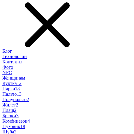
Блог
Технологии
Контакты
Фото
NFC
Женщинам
Куртка
12
Парка
18
Пальто
13
Полупальто
2
Жилет
2
Плащ
2
Брюки
3
Комбинезон
4
Пуховик
18
Шуба
2