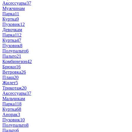
Аксессуары
37
Мужчинам
Парка
11
Куртка
9
Пуховик
12
Девочкам
Парка
112
Куртка
47
Пуховик
8
Полупальто
6
Пальто
21
Комбинезон
42
Брюки
16
Ветровка
26
Плащ
20
Жилет
5
Трикотаж
20
Аксессуары
37
Мальчикам
Парка
118
Куртка
68
Анорак
3
Пуховик
10
Полупальто
8
Пальто
6