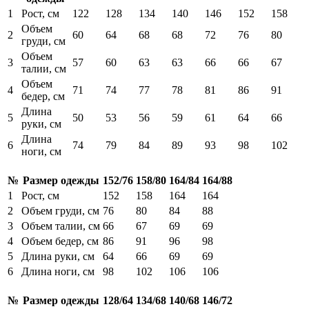
1
Рост, см
122
128
134
140
146
152
158
Объем
2
60
64
68
68
72
76
80
груди, см
Объем
3
57
60
63
63
66
66
67
талии, см
Объем
4
71
74
77
78
81
86
91
бедер, см
Длина
5
50
53
56
59
61
64
66
руки, см
Длина
6
74
79
84
89
93
98
102
ноги, см
№
Размер одежды
152/76
158/80
164/84
164/88
1
Рост, см
152
158
164
164
2
Объем груди, см
76
80
84
88
3
Объем талии, см
66
67
69
69
4
Объем бедер, см
86
91
96
98
5
Длина руки, см
64
66
69
69
6
Длина ноги, см
98
102
106
106
№
Размер одежды
128/64
134/68
140/68
146/72