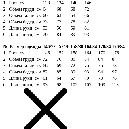
1
Рост, см
128
134
140
146
2
Объем груди, см
64
68
68
72
3
Объем талии, см
60
63
63
66
4
Объем бедер, см
73
77
78
82
5
Длина руки, см
53
56
59
61
6
Длина ноги, см
79
84
89
93
№
Размер одежды
146/72
152/76
158/80
164/84
170/84
176/84
1
Рост, см
146
152
158
164
170
176
2
Объем груди, см
72
76
80
84
84
84
3
Объем талии, см
66
69
72
75
75
78
4
Объем бедер, см
82
85
89
93
94
97
5
Длина руки, см
61
64
67
70
73
76
6
Длина ноги, см
93
98
102
105
109
113