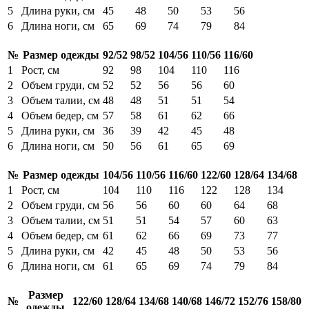
5
Длина руки, см
45
48
50
53
56
6
Длина ноги, см
65
69
74
79
84
№
Размер одежды
92/52
98/52
104/56
110/56
116/60
1
Рост, см
92
98
104
110
116
2
Объем груди, см
52
52
56
56
60
3
Объем талии, см
48
48
51
51
54
4
Объем бедер, см
57
58
61
62
66
5
Длина руки, см
36
39
42
45
48
6
Длина ноги, см
50
56
61
65
69
№
Размер одежды
104/56
110/56
116/60
122/60
128/64
134/68
1
Рост, см
104
110
116
122
128
134
2
Объем груди, см
56
56
60
60
64
68
3
Объем талии, см
51
51
54
57
60
63
4
Объем бедер, см
61
62
66
69
73
77
5
Длина руки, см
42
45
48
50
53
56
6
Длина ноги, см
61
65
69
74
79
84
Размер
№
122/60
128/64
134/68
140/68
146/72
152/76
158/80
одежды