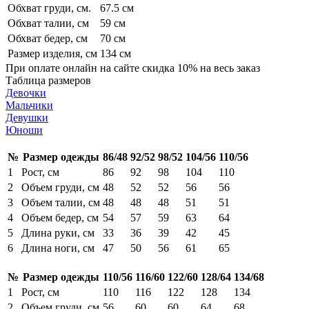
Обхват груди, см.
67.5 см
Обхват талии, см
59 см
Обхват бедер, см
70 см
Размер изделия, см
134 см
При оплате онлайн на сайте скидка 10% на весь заказ
Таблица размеров
Девочки
Мальчики
Девушки
Юноши
№
Размер одежды
86/48
92/52
98/52
104/56
110/56
1
Рост, см
86
92
98
104
110
2
Объем груди, см
48
52
52
56
56
3
Объем талии, см
48
48
48
51
51
4
Объем бедер, см
54
57
59
63
64
5
Длина руки, см
33
36
39
42
45
6
Длина ноги, см
47
50
56
61
65
№
Размер одежды
110/56
116/60
122/60
128/64
134/68
1
Рост, см
110
116
122
128
134
2
Объем груди, см
56
60
60
64
68