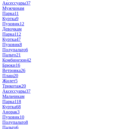
Аксессуары
37
Мужчинам
Парка
11
Куртка
9
Пуховик
12
Девочкам
Парка
112
Куртка
47
Пуховик
8
Полупальто
6
Пальто
21
Комбинезон
42
Брюки
16
Ветровка
26
Плащ
20
Жилет
5
Трикотаж
20
Аксессуары
37
Мальчикам
Парка
118
Куртка
68
Анорак
3
Пуховик
10
Полупальто
8
Пальто
6