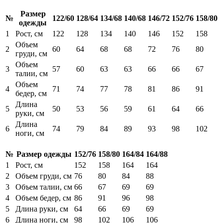
Размер
№
122/60
128/64
134/68
140/68
146/72
152/76
158/80
одежды
1
Рост, см
122
128
134
140
146
152
158
Объем
2
60
64
68
68
72
76
80
груди, см
Объем
3
57
60
63
63
66
66
67
талии, см
Объем
4
71
74
77
78
81
86
91
бедер, см
Длина
5
50
53
56
59
61
64
66
руки, см
Длина
6
74
79
84
89
93
98
102
ноги, см
№
Размер одежды
152/76
158/80
164/84
164/88
1
Рост, см
152
158
164
164
2
Объем груди, см
76
80
84
88
3
Объем талии, см
66
67
69
69
4
Объем бедер, см
86
91
96
98
5
Длина руки, см
64
66
69
69
6
Длина ноги, см
98
102
106
106