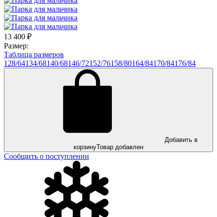
13 400
₽
Размер:
Таблица размеров
128/64
134/68
140/68
146/72
152/76
158/80
164/84
170/84
176/84
Добавить в
корзину
Товар добавлен
Сообщить о поступлении