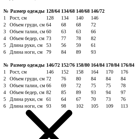
№
Размер одежды
128/64
134/68
140/68
146/72
1
Рост, см
128
134
140
146
2
Объем груди, см
64
68
68
72
3
Объем талии, см
60
63
63
66
4
Объем бедер, см
73
77
78
82
5
Длина руки, см
53
56
59
61
6
Длина ноги, см
79
84
89
93
№
Размер одежды
146/72
152/76
158/80
164/84
170/84
176/84
1
Рост, см
146
152
158
164
170
176
2
Объем груди, см
72
76
80
84
84
84
3
Объем талии, см
66
69
72
75
75
78
4
Объем бедер, см
82
85
89
93
94
97
5
Длина руки, см
61
64
67
70
73
76
6
Длина ноги, см
93
98
102
105
109
113