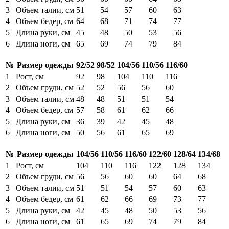
3
Объем талии, см
51
54
57
60
63
4
Объем бедер, см
64
68
71
74
77
5
Длина руки, см
45
48
50
53
56
6
Длина ноги, см
65
69
74
79
84
№
Размер одежды
92/52
98/52
104/56
110/56
116/60
1
Рост, см
92
98
104
110
116
2
Объем груди, см
52
52
56
56
60
3
Объем талии, см
48
48
51
51
54
4
Объем бедер, см
57
58
61
62
66
5
Длина руки, см
36
39
42
45
48
6
Длина ноги, см
50
56
61
65
69
№
Размер одежды
104/56
110/56
116/60
122/60
128/64
134/68
1
Рост, см
104
110
116
122
128
134
2
Объем груди, см
56
56
60
60
64
68
3
Объем талии, см
51
51
54
57
60
63
4
Объем бедер, см
61
62
66
69
73
77
5
Длина руки, см
42
45
48
50
53
56
6
Длина ноги, см
61
65
69
74
79
84