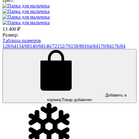
Цвет:
13 400
₽
Размер:
Таблица размеров
128/64
134/68
140/68
146/72
152/76
158/80
164/84
170/84
176/84
Добавить в
корзину
Товар добавлен