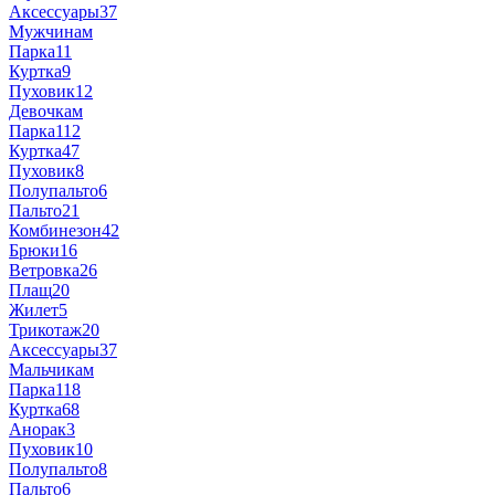
Аксессуары
37
Мужчинам
Парка
11
Куртка
9
Пуховик
12
Девочкам
Парка
112
Куртка
47
Пуховик
8
Полупальто
6
Пальто
21
Комбинезон
42
Брюки
16
Ветровка
26
Плащ
20
Жилет
5
Трикотаж
20
Аксессуары
37
Мальчикам
Парка
118
Куртка
68
Анорак
3
Пуховик
10
Полупальто
8
Пальто
6