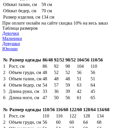
Обхват талии, см
59 см
Обхват бедер, см
70 см
Размер изделия, см
134 см
При оплате онлайн на сайте скидка 10% на весь заказ
Таблица размеров
Девочки
Мальчики
Девушки
Юноши
№
Размер одежды
86/48
92/52
98/52
104/56
110/56
1
Рост, см
86
92
98
104
110
2
Объем груди, см
48
52
52
56
56
3
Объем талии, см
48
48
48
51
51
4
Объем бедер, см
54
57
59
63
64
5
Длина руки, см
33
36
39
42
45
6
Длина ноги, см
47
50
56
61
65
№
Размер одежды
110/56
116/60
122/60
128/64
134/68
1
Рост, см
110
116
122
128
134
2
Объем груди, см
56
60
60
64
68