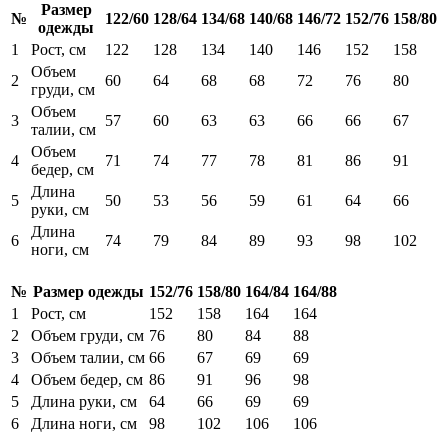
Размер
№
122/60
128/64
134/68
140/68
146/72
152/76
158/80
одежды
1
Рост, см
122
128
134
140
146
152
158
Объем
2
60
64
68
68
72
76
80
груди, см
Объем
3
57
60
63
63
66
66
67
талии, см
Объем
4
71
74
77
78
81
86
91
бедер, см
Длина
5
50
53
56
59
61
64
66
руки, см
Длина
6
74
79
84
89
93
98
102
ноги, см
№
Размер одежды
152/76
158/80
164/84
164/88
1
Рост, см
152
158
164
164
2
Объем груди, см
76
80
84
88
3
Объем талии, см
66
67
69
69
4
Объем бедер, см
86
91
96
98
5
Длина руки, см
64
66
69
69
6
Длина ноги, см
98
102
106
106