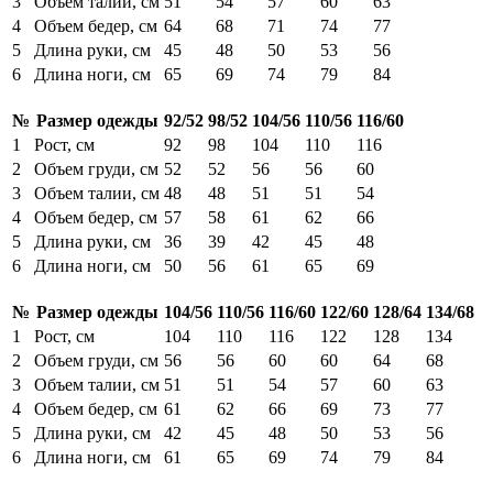
3
Объем талии, см
51
54
57
60
63
4
Объем бедер, см
64
68
71
74
77
5
Длина руки, см
45
48
50
53
56
6
Длина ноги, см
65
69
74
79
84
№
Размер одежды
92/52
98/52
104/56
110/56
116/60
1
Рост, см
92
98
104
110
116
2
Объем груди, см
52
52
56
56
60
3
Объем талии, см
48
48
51
51
54
4
Объем бедер, см
57
58
61
62
66
5
Длина руки, см
36
39
42
45
48
6
Длина ноги, см
50
56
61
65
69
№
Размер одежды
104/56
110/56
116/60
122/60
128/64
134/68
1
Рост, см
104
110
116
122
128
134
2
Объем груди, см
56
56
60
60
64
68
3
Объем талии, см
51
51
54
57
60
63
4
Объем бедер, см
61
62
66
69
73
77
5
Длина руки, см
42
45
48
50
53
56
6
Длина ноги, см
61
65
69
74
79
84