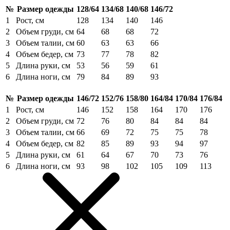
№
Размер одежды
128/64
134/68
140/68
146/72
1
Рост, см
128
134
140
146
2
Объем груди, см
64
68
68
72
3
Объем талии, см
60
63
63
66
4
Объем бедер, см
73
77
78
82
5
Длина руки, см
53
56
59
61
6
Длина ноги, см
79
84
89
93
№
Размер одежды
146/72
152/76
158/80
164/84
170/84
176/84
1
Рост, см
146
152
158
164
170
176
2
Объем груди, см
72
76
80
84
84
84
3
Объем талии, см
66
69
72
75
75
78
4
Объем бедер, см
82
85
89
93
94
97
5
Длина руки, см
61
64
67
70
73
76
6
Длина ноги, см
93
98
102
105
109
113