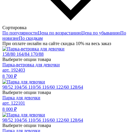
Сортировка
По популярности
Цена по возрастанию
Цена по убыванию
По
новизне
По скидкам
При оплате онлайн на сайте скидка 10% на весь заказ
158/80
164/84
170/88
Выберите опции товара
Парка-ветровка для девочки
арт. 192403
8 700
₽
98/52
104/56
110/56
116/60
122/60
128/64
Выберите опции товара
Парка для девочки
арт. 122101
8 000
₽
98/52
104/56
110/56
116/60
122/60
128/64
Выберите опции товара
Парка для девочки