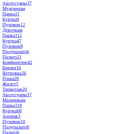
Аксессуары
37
Мужчинам
Парка
11
Куртка
9
Пуховик
12
Девочкам
Парка
112
Куртка
47
Пуховик
8
Полупальто
6
Пальто
21
Комбинезон
42
Брюки
16
Ветровка
26
Плащ
20
Жилет
5
Трикотаж
20
Аксессуары
37
Мальчикам
Парка
118
Куртка
68
Анорак
3
Пуховик
10
Полупальто
8
Пальто
6