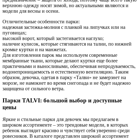
верхнюю одежду носят зимой, но актуальными являются и
модели для весны и осени.
Отличительные особенности парки:
надежная застежка-молния с планкой на липучках или на
пуговицах;
высокий ворот, который застегивается наглухо;
наличие кулисок, которые стягиваются на талии, по нижней
кромке куртки и на манжетах.
Для изготовления парок мы используем современные
мембранные ткани, которые делают куртки еще более
практичными и выносливыми, обеспечивая непродуваемость,
водонепроницаемость и естественную вентиляцию. Таким
образом, девочка, одетая в парку «Талви» не замерзнет на
морозе, не намокнет во время снегопада и не будет надежно
защищена от сильного ветра.
Парки TALVI: большой выбор и доступные
цены
Яркие и стильные парки для девочек мы предлагаем в
широком ассортименте – это трендовые модели, в которых
ребенок выглядит красиво и чувствует себя уверенно среди
ровесников. В каталоге представлен широкий ассортимент