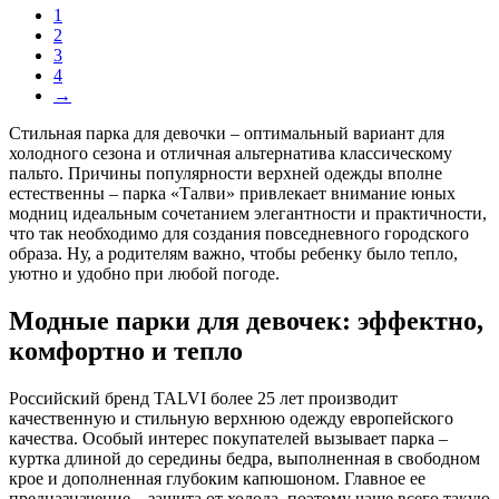
1
2
3
4
→
Стильная парка для девочки – оптимальный вариант для
холодного сезона и отличная альтернатива классическому
пальто. Причины популярности верхней одежды вполне
естественны – парка «Талви» привлекает внимание юных
модниц идеальным сочетанием элегантности и практичности,
что так необходимо для создания повседневного городского
образа. Ну, а родителям важно, чтобы ребенку было тепло,
уютно и удобно при любой погоде.
Модные парки для девочек: эффектно,
комфортно и тепло
Российский бренд TALVI более 25 лет производит
качественную и стильную верхнюю одежду европейского
качества. Особый интерес покупателей вызывает парка –
куртка длиной до середины бедра, выполненная в свободном
крое и дополненная глубоким капюшоном. Главное ее
предназначение – защита от холода, поэтому чаще всего такую