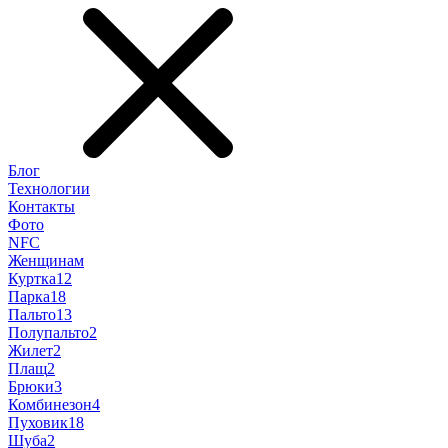
Блог
Технологии
Контакты
Фото
NFC
Женщинам
Куртка
12
Парка
18
Пальто
13
Полупальто
2
Жилет
2
Плащ
2
Брюки
3
Комбинезон
4
Пуховик
18
Шуба
2