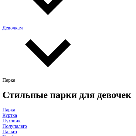
Девочкам
Парка
Cтильные парки для девочек
Парка
Куртка
Пуховик
Полупальто
Пальто